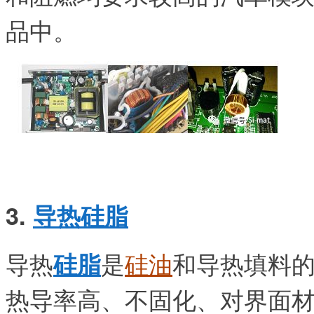
品中。
3.
导热硅脂
导热
是
硅油
和导热填料
硅脂
热导率高、不固化、对界面