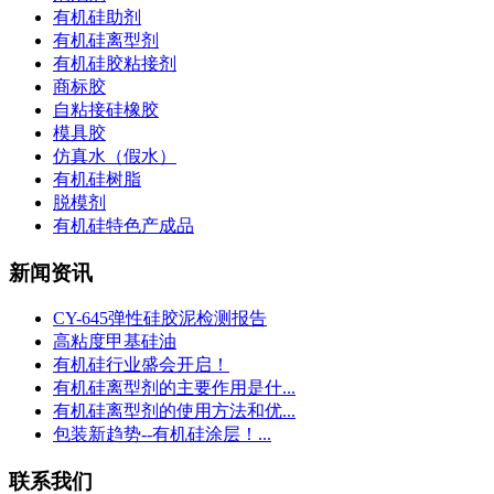
有机硅助剂
有机硅离型剂
有机硅胶粘接剂
商标胶
自粘接硅橡胶
模具胶
仿真水（假水）
有机硅树脂
脱模剂
有机硅特色产成品
新闻资讯
CY-645弹性硅胶泥检测报告
高粘度甲基硅油
有机硅行业盛会开启！
有机硅离型剂的主要作用是什...
有机硅离型剂的使用方法和优...
包装新趋势--有机硅涂层！...
联系我们