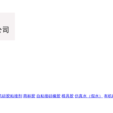
机硅胶粘接剂
商标胶
自粘接硅橡胶
模具胶
仿真水（假水）
有机