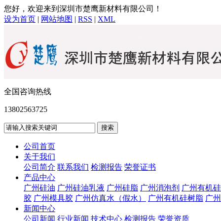
您好，欢迎来到深圳市楚鹰新材料有限公司！
设为首页
|
网站地图
|
RSS
|
XML
全国咨询热线
13802563725
公司首页
关于我们
公司简介
联系我们
检测报告
荣誉证书
产品中心
广州硅油
广州硅油乳液
广州硅脂
广州消泡剂
广州有机硅
胶
广州模具胶
广州仿真水（假水）
广州有机硅树脂
广州
新闻中心
公司新闻
行业新闻
技术中心
检测报告
荣誉资质