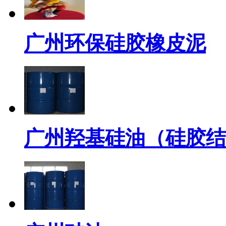
广州环保硅胶橡皮泥
广州羟基硅油（硅胶结