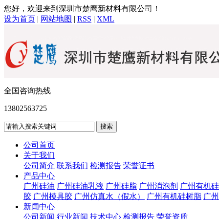
您好，欢迎来到深圳市楚鹰新材料有限公司！
设为首页
|
网站地图
|
RSS
|
XML
全国咨询热线
13802563725
公司首页
关于我们
公司简介
联系我们
检测报告
荣誉证书
产品中心
广州硅油
广州硅油乳液
广州硅脂
广州消泡剂
广州有机硅
胶
广州模具胶
广州仿真水（假水）
广州有机硅树脂
广州
新闻中心
公司新闻
行业新闻
技术中心
检测报告
荣誉资质