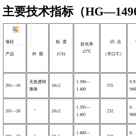
主要技术指标（
HG
—
149
项目
粘 度
闪 点
折光率
25
℃
产品
外 观
(CS)
（开口℃）
无色透明
1.390
—
0.9
201
—
10
10
±
2
155
液体
1.400
940
1.395
—
0
．
201
—
20
″
20
±
2
232
1.405
960
1.400
—
0
．