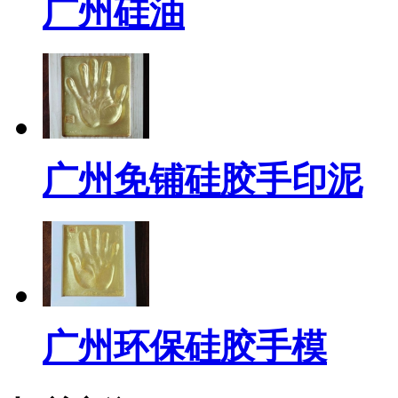
广州硅油
广州免铺硅胶手印泥
广州环保硅胶手模