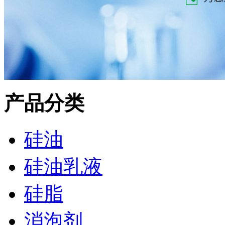
产品分类
硅油
硅油乳液
硅脂
消泡剂