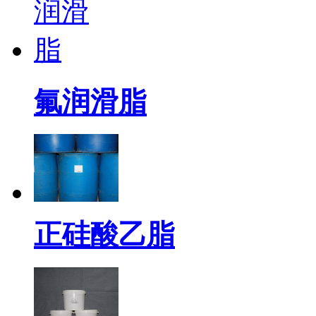
氟润滑脂
正硅酸乙脂