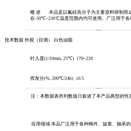
概 述
本品是以氟硅高分子为主要原料研制而
在
-30
℃
~230
℃温度范围内均可使用。广泛用于各
技术数据
外观
（
目测
）
白色油脂
针入度
(1/10mm, 25
℃
)
170~220
挥发分
(%, 200
℃
/24h)
≤0.5
注
：
本数据表所列数值只叙述了本产品典型的性
应用领域
本品广泛用于各种阀件、旋塞、轴承的