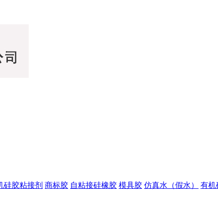
机硅胶粘接剂
商标胶
自粘接硅橡胶
模具胶
仿真水（假水）
有机