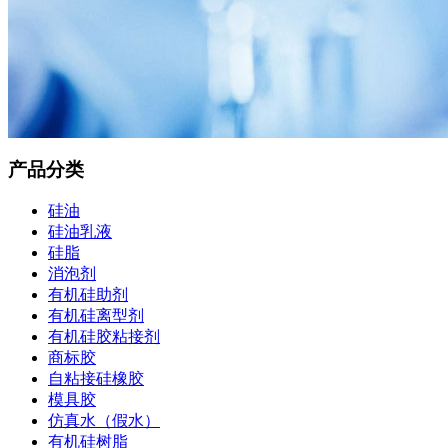
产品分类
硅油
硅油乳液
硅脂
消泡剂
有机硅助剂
有机硅离型剂
有机硅胶粘接剂
商标胶
自粘接硅橡胶
模具胶
仿真水（假水）
有机硅树脂