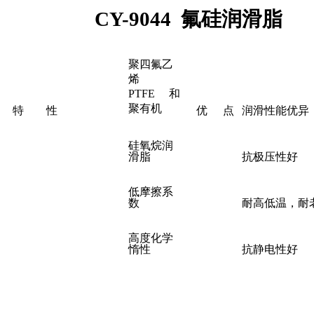
CY
-904
4
氟硅
润滑
脂
聚四氟乙
烯
PTFE
和
聚有机
特
性
优
点
润滑性能优异
硅氧烷润
滑脂
抗极压性好
低摩擦系
数
耐高低温
，
耐
高度化学
惰性
抗静电性好