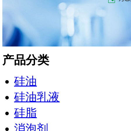
产品分类
硅油
硅油乳液
硅脂
消泡剂