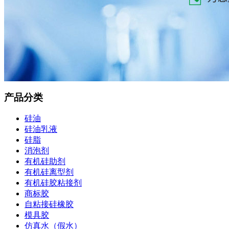
产品分类
硅油
硅油乳液
硅脂
消泡剂
有机硅助剂
有机硅离型剂
有机硅胶粘接剂
商标胶
自粘接硅橡胶
模具胶
仿真水（假水）